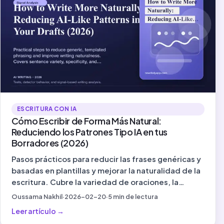
ESCRITURA CON IA
Cómo Escribir de Forma Más Natural:
Reduciendo los Patrones Tipo IA en tus
Borradores (2026)
Pasos prácticos para reducir las frases genéricas y
basadas en plantillas y mejorar la naturalidad de la
escritura. Cubre la variedad de oraciones, la
especificidad y la voz: las señales que importan en
Oussama Nakhil
·
2026-02-20
·
5
min de lectura
2026.
Leer artículo
→