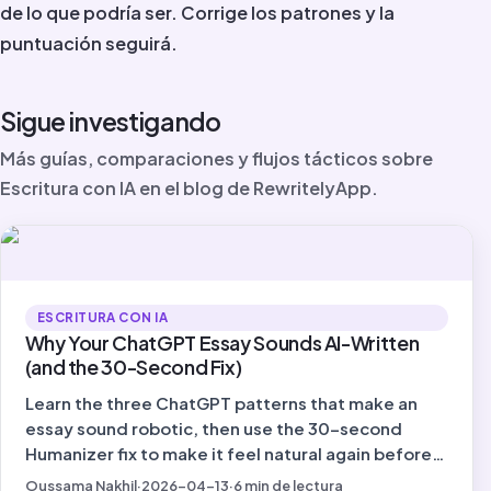
de lo que podría ser. Corrige los patrones y la
puntuación seguirá.
Sigue investigando
Más guías, comparaciones y flujos tácticos sobre
Escritura con IA en el blog de RewritelyApp.
ESCRITURA CON IA
Why Your ChatGPT Essay Sounds AI-Written
(and the 30-Second Fix)
Learn the three ChatGPT patterns that make an
essay sound robotic, then use the 30-second
Humanizer fix to make it feel natural again before
you submit.
Oussama Nakhil
·
2026-04-13
·
6
min de lectura