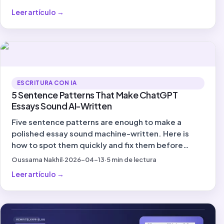
Leer artículo
→
ESCRITURA CON IA
5 Sentence Patterns That Make ChatGPT
Essays Sound AI-Written
Five sentence patterns are enough to make a
polished essay sound machine-written. Here is
how to spot them quickly and fix them before
submission.
Oussama Nakhil
·
2026-04-13
·
5
min de lectura
Leer artículo
→