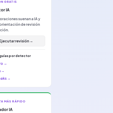
ÓN GRATIS
or IA
oraciones suenan a IA y
orientación de revisión
ción.
Ejecutar revisión
→
guías por detector
ro
→
n
→
eaks
→
A MÁS RÁPIDO
dor IA