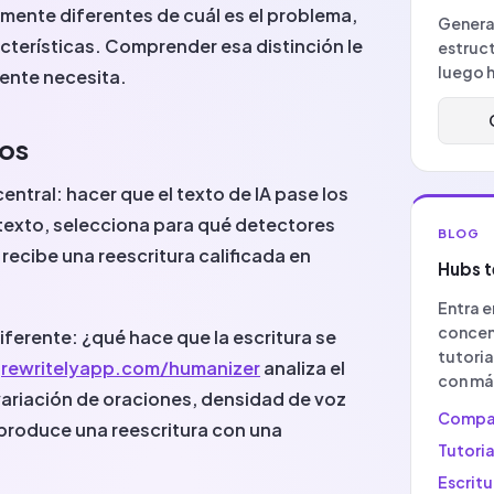
mente diferentes de cuál es el problema,
Genera
acterísticas. Comprender esa distinción le
estruc
luego h
mente necesita.
ños
entral: hacer que el texto de IA pase los
l texto, selecciona para qué detectores
BLOG
y recibe una reescritura calificada en
Hubs t
Entra e
concen
ferente: ¿qué hace que la escritura se
tutoria
n
rewritelyapp.com/humanizer
analiza el
con má
(variación de oraciones, densidad de voz
Compa
 produce una reescritura con una
Tutoria
Escritu