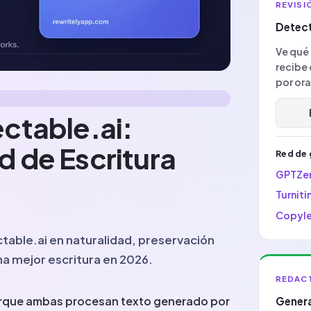
REVISI
Detect
Ve qué 
recibe 
por ora
ctable.ai:
 de Escritura
Red de 
GPTZe
Turniti
Copyl
able.ai en naturalidad, preservación
na mejor escritura en 2026.
REDACT
orque ambas procesan texto generado por
Genera