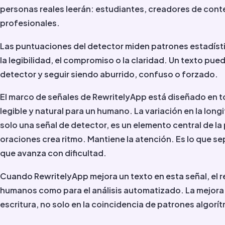
personas reales leerán: estudiantes, creadores de conte
profesionales.
Las puntuaciones del detector miden patrones estadíst
la legibilidad, el compromiso o la claridad. Un texto p
detector y seguir siendo aburrido, confuso o forzado.
El marco de señales de RewritelyApp está diseñado en to
legible y natural para un humano. La variación en la long
solo una señal de detector, es un elemento central de la 
oraciones crea ritmo. Mantiene la atención. Es lo que sep
que avanza con dificultad.
Cuando RewritelyApp mejora un texto en esta señal, el r
humanos como para el análisis automatizado. La mejora ti
escritura, no solo en la coincidencia de patrones algorí