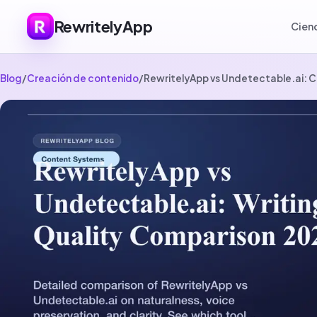
RewritelyApp
Cien
Blog
/
Creación de contenido
/
RewritelyApp vs Undetectable.ai: 