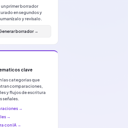
 un primer borrador
turado en segundos y
umanízalo y revísalo.
Generar borrador
→
ematicos clave
n las categorias que
tran comparaciones,
les y flujos de escritura
s señales.
raciones
→
les
→
ra con IA
→