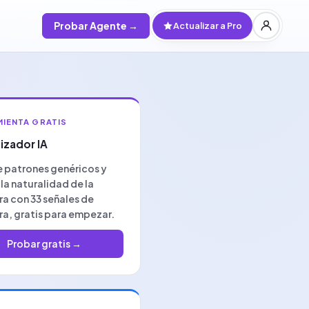
Probar Agente
→
Actualizar a Pro
IENTA GRATIS
izador IA
 patrones genéricos y
la naturalidad de la
ra con 33 señales de
ra, gratis para empezar.
Probar gratis
→