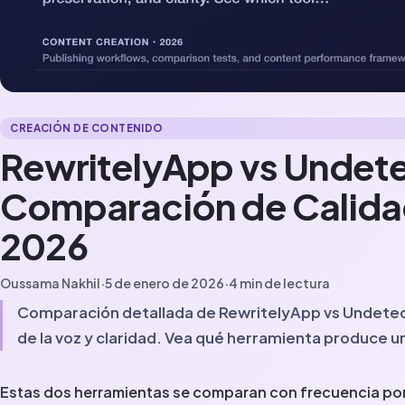
CREACIÓN DE CONTENIDO
RewritelyApp vs Undete
Comparación de Calidad
2026
Oussama Nakhil
·
5 de enero de 2026
·
4
min de lectura
Comparación detallada de RewritelyApp vs Undetect
de la voz y claridad. Vea qué herramienta produce u
Estas dos herramientas se comparan con frecuencia p