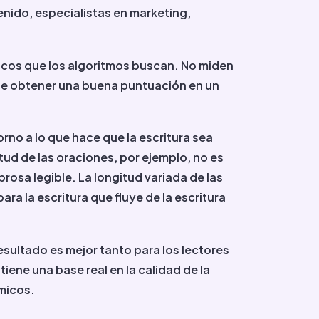
nido, especialistas en marketing,
icos que los algoritmos buscan. No miden
uede obtener una buena puntuación en un
rno a lo que hace que la escritura sea
itud de las oraciones, por ejemplo, no es
prosa legible. La longitud variada de las
ara la escritura que fluye de la escritura
esultado es mejor tanto para los lectores
ene una base real en la calidad de la
tmicos.