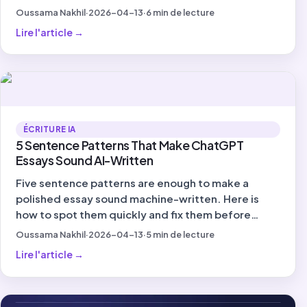
you submit.
Oussama Nakhil
·
2026-04-13
·
6
min de lecture
Lire l'article
→
ÉCRITURE IA
5 Sentence Patterns That Make ChatGPT
Essays Sound AI-Written
Five sentence patterns are enough to make a
polished essay sound machine-written. Here is
how to spot them quickly and fix them before
submission.
Oussama Nakhil
·
2026-04-13
·
5
min de lecture
Lire l'article
→