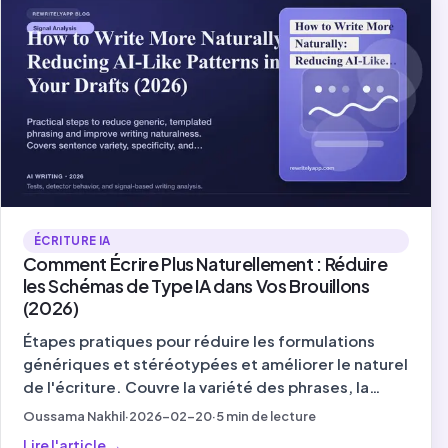
ÉCRITURE IA
Comment Écrire Plus Naturellement : Réduire
les Schémas de Type IA dans Vos Brouillons
(2026)
Étapes pratiques pour réduire les formulations
génériques et stéréotypées et améliorer le naturel
de l'écriture. Couvre la variété des phrases, la
spécificité et la voix - les signaux qui comptent en
Oussama Nakhil
·
2026-02-20
·
5
min de lecture
2026.
Lire l'article
→