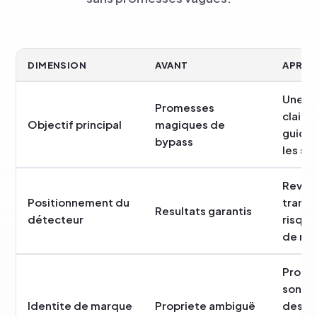
DIMENSION
AVANT
APRES
Une éc
Promesses
claire
Objectif principal
magiques de
guida
bypass
les si
Revue
Positionnement du
trans
Resultats garantis
détecteur
risque
de rév
Produi
son f
Identite de marque
Propriete ambiguë
des p