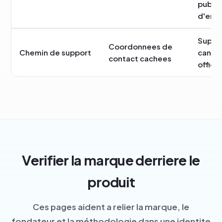
publi
d'entr
Suppor
Coordonnees de
Chemin de support
canaux
contact cachees
officie
Verifier la marque derriere le
produit
Ces pages aident a relier la marque, le
fondateur et la méthodologie dans une identite