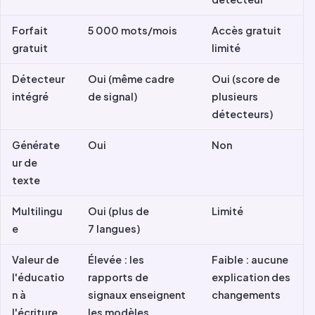
Forfait
5 000 mots/mois
Accès gratuit
gratuit
limité
Détecteur
Oui (même cadre
Oui (score de
intégré
de signal)
plusieurs
détecteurs)
Générate
Oui
Non
ur de
texte
Multilingu
Oui (plus de
Limité
e
7 langues)
Valeur de
Élevée : les
Faible : aucune
l'éducatio
rapports de
explication des
n à
signaux enseignent
changements
l'écriture
les modèles