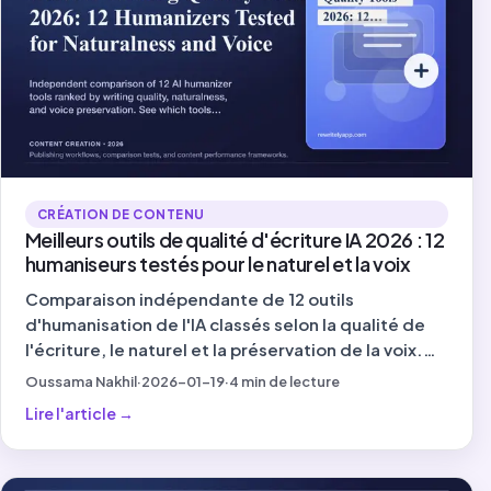
CRÉATION DE CONTENU
Meilleurs outils de qualité d'écriture IA 2026 : 12
humaniseurs testés pour le naturel et la voix
Comparaison indépendante de 12 outils
d'humanisation de l'IA classés selon la qualité de
l'écriture, le naturel et la préservation de la voix.
Découvrez quels outils améliorent réellement vos
Oussama Nakhil
·
2026-01-19
·
4
min de lecture
brouillons en 2026.
Lire l'article
→