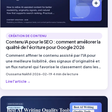
CRÉATION DE CONTENU
Contenu IA pour le SEO : comment améliorer la
qualité de l'écriture pour Google 2026
Comment affiner le contenu assisté par l'IA pour
une meilleure lisibilité, des signaux d'originalité et
un flux naturel qui favorise le classement dans les
moteurs de recherche. Flux de travail pratique
Oussama Nakhil
·
2026-02-19
·
4
min de lecture
pour les spécialistes du marketing de contenu.
Lire l'article
→