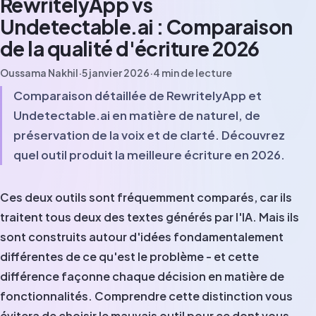
RewritelyApp vs
Undetectable.ai : Comparaison
de la qualité d'écriture 2026
Oussama Nakhil
·
5 janvier 2026
·
4
min de lecture
Comparaison détaillée de RewritelyApp et
Undetectable.ai en matière de naturel, de
préservation de la voix et de clarté. Découvrez
quel outil produit la meilleure écriture en 2026.
Ces deux outils sont fréquemment comparés, car ils
traitent tous deux des textes générés par l'IA. Mais ils
sont construits autour d'idées fondamentalement
différentes de ce qu'est le problème - et cette
différence façonne chaque décision en matière de
fonctionnalités. Comprendre cette distinction vous
évitera de choisir le mauvais outil pour ce dont vous