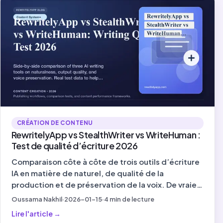
CRÉATION DE CONTENU
RewritelyApp vs StealthWriter vs WriteHuman :
Test de qualité d’écriture 2026
Comparaison côte à côte de trois outils d’écriture
IA en matière de naturel, de qualité de la
production et de préservation de la voix. De vraies
données de test pour vous aider à choisir le bon
Oussama Nakhil
·
2026-01-15
·
4
min de lecture
outil en 2026.
Lire l'article
→